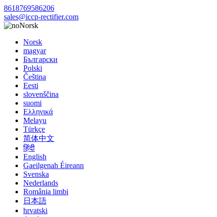
8618769586206
sales@iccp-rectifier.com
Norsk
Norsk
magyar
Български
Polski
Čeština
Eesti
slovenščina
suomi
Ελληνικά
Melayu
Türkçe
简体中文
हिंदी
English
Gaeilgenah Éireann
Svenska
Nederlands
România limbi
日本語
hrvatski