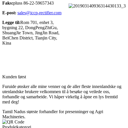
Faks:
pluss 86-22-59657343
E-post:
sales@iccp-rectifier.com
Legge til:
Rom 701, enhet 3,
bygning 22, DongPengZhiGu,
ShuangJie Town, JingJin Road,
BeiChen District, Tianjin City,
Kina
Kunden først
Furuide ønsker alle mine venner og de aller fleste innenlandske og
utenlandske brukere velkommen til å besøke og veilede oss,
forhandle og samarbeide. Vi håper virkelig å åpne en lys fremtid
med deg!
Tamil Nadus største forhandler for presenninger og Agri
Machineries.
Produktkategori