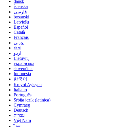
dansk
íslenska
فارسی
bosanski
Latviešu
Español
Català
Français
عربي
বাংলা
اردو
Lietuvių
українська
slovenčina
Indonesia
한국어
Kreyòl Ayisyen
Italiano
Português
Srbija jezik (latinica)
Cymraeg
Deutsch
עברית
Việt Nam
ไทย